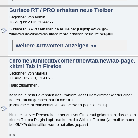
Surface RT / PRO erhalten neue Treiber
Begonnen von admin
13. August 2013, 20:44:56
Surface RT / PRO erhalten neue Treiber [iurl]http://www.go-
windows.de/windows/surface-rt-pro-erhalten-neue-treiber/[/iurl]
weitere Antworten anzeigen »»
chrome://unitedtb/content/newtab/newtab-page.
xhtml Tab in Firefox
Begonnen von Markus
11. August 2013, 12:41:28
Hallo zusammen,
hatte bei einem Bekannten das Problem, dass Firefox immer wieder einen
neuen Tab aufgemacht hat für die URL:
[b]chrome://unitedtb/content/newtab/newtab-page.xhtml[/b]
bin nach kurzer Recherche - aber erst vor Ort - drauf gekommen, dass es an
einem Toolbar Plugin liegt - nachdem die Web.de Toolbar (vermutlich auch
bei GMX?) deinstalliert wurde hat alles gepasst.
mfg