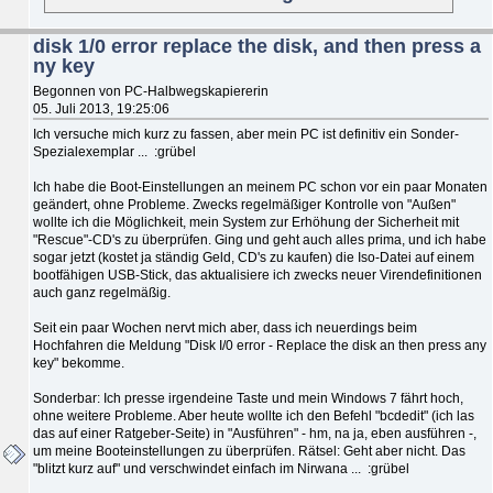
disk 1/0 error replace the disk, and then press a
ny key
Begonnen von PC-Halbwegskapiererin
05. Juli 2013, 19:25:06
Ich versuche mich kurz zu fassen, aber mein PC ist definitiv ein Sonder-
Spezialexemplar ... :grübel
Ich habe die Boot-Einstellungen an meinem PC schon vor ein paar Monaten
geändert, ohne Probleme. Zwecks regelmäßiger Kontrolle von "Außen"
wollte ich die Möglichkeit, mein System zur Erhöhung der Sicherheit mit
"Rescue"-CD's zu überprüfen. Ging und geht auch alles prima, und ich habe
sogar jetzt (kostet ja ständig Geld, CD's zu kaufen) die Iso-Datei auf einem
bootfähigen USB-Stick, das aktualisiere ich zwecks neuer Virendefinitionen
auch ganz regelmäßig.
Seit ein paar Wochen nervt mich aber, dass ich neuerdings beim
Hochfahren die Meldung "Disk I/0 error - Replace the disk an then press any
key" bekomme.
Sonderbar: Ich presse irgendeine Taste und mein Windows 7 fährt hoch,
ohne weitere Probleme. Aber heute wollte ich den Befehl "bcdedit" (ich las
das auf einer Ratgeber-Seite) in "Ausführen" - hm, na ja, eben ausführen -,
um meine Booteinstellungen zu überprüfen. Rätsel: Geht aber nicht. Das
"blitzt kurz auf" und verschwindet einfach im Nirwana ... :grübel