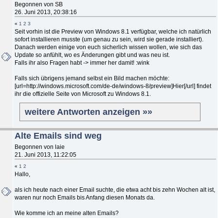
Begonnen von SB
26. Juni 2013, 20:38:16
«
1
2
3
Seit vorhin ist die Preview von Windows 8.1 verfügbar, welche ich natürlich
sofort installieren musste (um genau zu sein, wird sie gerade installiert).
Danach werden einige von euch sicherlich wissen wollen, wie sich das
Update so anfühlt, wo es Änderungen gibt und was neu ist.
Falls ihr also Fragen habt -> immer her damit! :wink
Falls sich übrigens jemand selbst ein Bild machen möchte:
[url=http://windows.microsoft.com/de-de/windows-8/preview]Hier[/url] findet
ihr die offizielle Seite von Microsoft zu Windows 8.1.
weitere Antworten anzeigen »»
Alte Emails sind weg
Begonnen von laie
21. Juni 2013, 11:22:05
«
1
2
Hallo,
als ich heute nach einer Email suchte, die etwa acht bis zehn Wochen alt ist,
waren nur noch Emails bis Anfang diesen Monats da.
Wie komme ich an meine alten Emails?