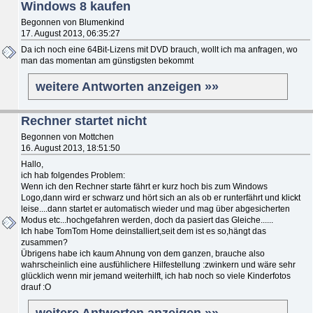
Windows 8 kaufen
Begonnen von Blumenkind
17. August 2013, 06:35:27
Da ich noch eine 64Bit-Lizens mit DVD brauch, wollt ich ma anfragen, wo
man das momentan am günstigsten bekommt
weitere Antworten anzeigen »»
Rechner startet nicht
Begonnen von Mottchen
16. August 2013, 18:51:50
Hallo,
ich hab folgendes Problem:
Wenn ich den Rechner starte fährt er kurz hoch bis zum Windows
Logo,dann wird er schwarz und hört sich an als ob er runterfährt und klickt
leise....dann startet er automatisch wieder und mag über abgesicherten
Modus etc...hochgefahren werden, doch da pasiert das Gleiche......
Ich habe TomTom Home deinstalliert,seit dem ist es so,hängt das
zusammen?
Übrigens habe ich kaum Ahnung von dem ganzen, brauche also
wahrscheinlich eine ausfühlichere Hilfestellung :zwinkern und wäre sehr
glücklich wenn mir jemand weiterhilft, ich hab noch so viele Kinderfotos
drauf :O
weitere Antworten anzeigen »»