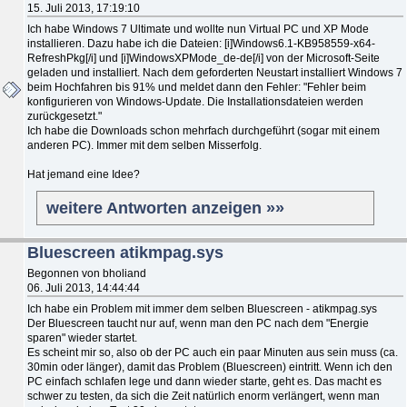
15. Juli 2013, 17:19:10
Ich habe Windows 7 Ultimate und wollte nun Virtual PC und XP Mode
installieren. Dazu habe ich die Dateien: [i]Windows6.1-KB958559-x64-
RefreshPkg[/i] und [i]WindowsXPMode_de-de[/i] von der Microsoft-Seite
geladen und installiert. Nach dem geforderten Neustart installiert Windows 7
beim Hochfahren bis 91% und meldet dann den Fehler: "Fehler beim
konfigurieren von Windows-Update. Die Installationsdateien werden
zurückgesetzt."
Ich habe die Downloads schon mehrfach durchgeführt (sogar mit einem
anderen PC). Immer mit dem selben Misserfolg.
Hat jemand eine Idee?
weitere Antworten anzeigen »»
Bluescreen atikmpag.sys
Begonnen von bholiand
06. Juli 2013, 14:44:44
Ich habe ein Problem mit immer dem selben Bluescreen - atikmpag.sys
Der Bluescreen taucht nur auf, wenn man den PC nach dem "Energie
sparen" wieder startet.
Es scheint mir so, also ob der PC auch ein paar Minuten aus sein muss (ca.
30min oder länger), damit das Problem (Bluescreen) eintritt. Wenn ich den
PC einfach schlafen lege und dann wieder starte, geht es. Das macht es
schwer zu testen, da sich die Zeit natürlich enorm verlängert, wenn man