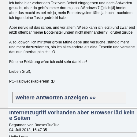
Ich habe hier vorher den Text vom Betreff eingegeben und nach Antworten
gesucht, aber da geht's immer darum, dass Windows 7 [i]nicht[/i] bootet -
aber das macht es bei mir ja, mein Betriebssystem fährt ja hoch - nachdem
ich irgendeine Taste gedrückt habe.
Aber nervig ist das schon, und vor allem: Wieso kann ich jetzt (und zwar erst
jetzt) offenbar meine Booteinstellungen nicht mehr ändern? :grübel :grübel
Also, obwohl ich mir zwar große Mühe gebe und versuche, ständig mehr
und mehr dazuzulernen, bin ich alles andere als eine Expertin und verstehe
das nun überhaupt nicht. :O
Für eine Erklärung wäre ich echt sehr dankbar!
Lieben Gruß,
PC-Halbwegskapiererin :D
weitere Antworten anzeigen »»
Internetzugriff vorhanden aber Browser läd kein
e Seiten
Begonnen von BoesesTucTuc
04. Juli 2013, 16:47:35
Hallo Leute,