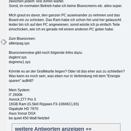
zwischen jedem Test 30min wartet.
Sonst, im normalen Betrieb habe ich keine Bluescreens etc. alles super.
Mich graut es davor, den ganzen PC auseinander zu nehmen und das
Board ein zu schicken. Das Ram habe ich schon hin und her getauscht.
leider bin ich auf den PC angewiesen, sonst würde ich ja einfach Teile
einschicken, wie ich es gerade mit einem anderen PC getan habe.
Zum Bluescreen:
atikmpag.sys
Bluescreenview gibt noch folgende Infos dazu:
dxgkrnl.sys
dxgmms1.sys
Könnte es an der Grafikkarte liegen? Oder ist das eher aus zu schließen?
Was kann es noch sein, was eben nur in Verbindung mit dem "Energie
sparen" auftritt?
Mein System:
I7 2600k
Asrock Z77 Pro 3
16GB Ram (G.Skill Ripjaws F3-10666CL9S)
Gigabyte HD 7970
Asus Xonar DGX
be quiet 450 Watt Netzteil
weitere Antworten anzeigen »»