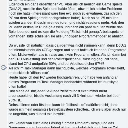
Eigentlich ein ganz ordentlicher PC. Aber als ich neulich ein Game spielte
(DotA 2), ruckelte das Spiel und hakte öfters, obwohl ich solche Probleme
noch nie hatte (interessant wäre hier evtl. noch zu erwähnen, das ich den
PC vor dem Spiel gerade hochgefahren habe). Nach so ca. 25 minuten
spielen war der Bildschirm eingefroren und nichts reagierte mehr. Hab den
PC dann erstmal in Ruhe gelassen und nach ein paar minuten wurde das
Spiel beendet und es kam die Meldung "Es ist nicht genug Arbeitsspeicher
vorhanden, bitte schließen sie alle unnötigen Programme" oder so ähnlich.
Da wusste ich natürlich, dass da irgentwas nicht stimmen kann, denn DotA 2
hat niemals mehr als 4GB gezogen und sonst hatte ich keinerlei Programme
offen. Mittlerweile hatte ich also auch kein Programm offen.. Als ich dann bei
der CPU Auslastung und der Arbeitsspeicher Auslastung geguckt habe,
stand bei CPU undgefähr 50%, und bei Arbeitsspeicher 97%!!
Als ich im Task Manager dann nachguckte, welches Programm soviel zieht,
entdeckte ich "dllhost.exe".
Heute habe ich den PC wieder hochgefahren, und habe von anfang an
dieses Programm im Task Manager beobachtet, während ich nur skype
offen hatte!
Und siehe da, mit jeder Sekunde zieht "dllhost.exe" immer mehr
arbeitsspeicher, bis die Auslastung nach vllt 3-4minuten wieder bei über
95% ist..
Deinstallieren oder löschen kann ich "dllhost.exe" natürlich nicht, damit
würde ich mein gesamtes Betriebssystem schrotten.. Ich weiß aber auch nur
so ungefähr, was dllhost.exe bewirkt.
Weiß einer von euch eine Lösung für mein Problem? Achja, und das
Programm nur zu beenden bringt nichts, es startet sich nach kurzer Zeit