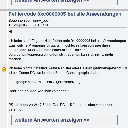
Fehlercode 0xc0000005 bei alle Anwendungen
Begonnen von funny_boy
16. August 2013, 01:17:26
Hi
Ich habe seit 1 Tag plötzlich Fehlercode 0xc0000005 bei alle Anwendungen.
Egal welche Programm ich starten möchte, es kommt immer diese
Fehlercode. Man kann nur Ordner öffnen. Dateien
verarbeiten(kopieren,schneiden etc.). Sosnten kann ich nichts mehr
machen.
Ich habe nichts installiert, keine Register oder Dateien geändert/gelöscht. Es
ist ein Gamer PC, wo ich über Steam Games gespielt habe.
Laut google suche ist es ein Zugriffsverletzung.
Habt ihr eine Idee, wie man es behebt ?
PS: ich benutze Win7 64 bit. Das PC ist 5 Jahre alt, aber vor kurzem
gereinigt.
weitere Antworten anzeigen »»