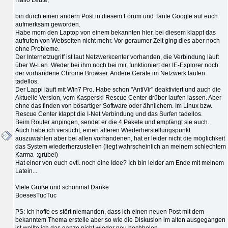
bin durch einen andern Post in diesem Forum und Tante Google auf euch
aufmerksam geworden.
Habe mom den Laptop von einem bekannten hier, bei diesem klappt das
aufrufen von Webseiten nicht mehr. Vor geraumer Zeit ging dies aber noch
ohne Probleme.
Der Internetzugriff ist laut Netzwerkcenter vorhanden, die Verbindung läuft
über W-Lan. Weder bei ihm noch bei mir, funktioniert der IE-Explorer noch
der vorhandene Chrome Browser. Andere Geräte im Netzwerk laufen
tadellos.
Der Lappi läuft mit Win7 Pro. Habe schon "AntiVir" deaktiviert und auch die
Aktuelle Version, vom Kasperski Rescue Center drüber laufen lassen. Aber
ohne das finden von bösartiger Software oder ähnlichem. Im Linux bzw.
Rescue Center klappt die I-Net Verbindung und das Surfen tadellos.
Beim Router anpingen, sendet er die 4 Pakete und empfängt sie auch.
Auch habe ich versucht, einen älteren Wiederherstellungspunkt
auszuwählen aber bei allen vorhandenen, hat er leider nicht die möglichkeit
das System wiederherzustellen (liegt wahrscheinlich an meinem schlechtem
Karma :grübel)
Hat einer von euch evtl. noch eine Idee? Ich bin leider am Ende mit meinem
Latein...
Viele Grüße und schonmal Danke
BoesesTucTuc
PS: Ich hoffe es stört niemanden, dass ich einen neuen Post mit dem
bekanntem Thema erstelle aber so wie die Diskusion im alten ausgegangen
ist wollte ich das ganze nicht wieder neu hochholen.