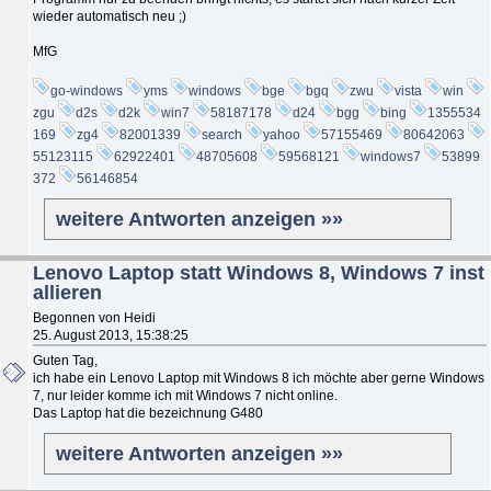
wieder automatisch neu ;)
MfG
go-windows
yms
windows
bge
bgq
zwu
vista
win
zgu
d2s
d2k
win7
58187178
d24
bgg
bing
1355534
169
zg4
82001339
search
yahoo
57155469
80642063
55123115
62922401
48705608
59568121
windows7
53899
372
56146854
weitere Antworten anzeigen »»
Lenovo Laptop statt Windows 8, Windows 7 inst
allieren
Begonnen von Heidi
25. August 2013, 15:38:25
Guten Tag,
ich habe ein Lenovo Laptop mit Windows 8 ich möchte aber gerne Windows
7, nur leider komme ich mit Windows 7 nicht online.
Das Laptop hat die bezeichnung G480
weitere Antworten anzeigen »»