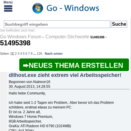
Go Windows Forum
Computer-Stichworte
»
51495398
»
51495398
Seiten: [
1
]
2
3
4
5
6
7
8
...
126
Nach unten
NEUES THEMA ERSTELLEN
dllhost.exe zieht extrem viel Arbeitsspeicher!
Begonnen von Alatreon16
30. August 2013, 14:28:55
Hallo liebe Community,
ich habe seid 1-2 Tagen ein Problem.. Aber bevor ich das Problem
schildere, erstmal etwas zu meinem PC:
Er ist ca. 2 Jahre alt,
Windows 7 Home Premium,
8GB Arbeitsspeicher,
GraKa: ATI Radeon HD 6790 (1024MB)
CPU: 4x3,3GHz..