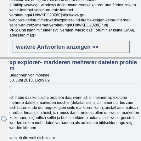
[url=http://www.go-windows.de/forum/netzwerk/explorer-und-firefox-zeigen-
keine-internet-seiten-an-trotz-internet-
verbindung/#.UdWKEG20Z8E]http://www.go-
windows.de/forum/netzwerk/explorer-und-firefox-zeigen-keine-internet-
seiten-an-trotz-internet-verbindung/#.UdWKEG20Z8E[/url]
PPS: Und kann mir einer evtl. veraten, wieso das Forum hier keine GMAIL
adressen mag?
weitere Antworten anzeigen »»
xp explorer- markieren mehrerer dateien proble
m
Begonnen von mookee
30. Juni 2013, 16:09:09
hi
ich habe das komische problem das, wenn ich in meinem xp explorer
mehrere dateien markieren möchte (detailansicht) ich immer nur bis zum
sichtbaren ende der angezeigten seite markieren kann, anstatt automatisch
darüber hinaus. da heist, ich muss dann runterscrollen um weiter markieren
zu können. eigentlich sollte ja beim markieren automatisch weitergescrollt
werden sofern mehr daten vorhanden als auf einem bildsektor angezeigt
werden können..
versteh die welt nicht mehr.