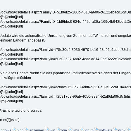
.com/downloads/details.aspx?FamilyID=51f0ef25-280b-4613-a600-c61224bacd1c&D
/b][/color][/url]
.com/downloads/details.aspx?FamilyID=1fd9bbc8-624e-442d-a36a-169c4b942bef&D
/b][/color][/url]
 Update wird die automatische Umstellung von Sommer- auf Winterzeit und umgeke
 einigen Ländern angepasst.
com/downloads/details.aspx?familyid=f75e30d4-3036-4970-bc16-48a96e1cedc7&di
/b][/color][/url]
.com/downloads/details.aspx?familyid=60b03b37-4a82-4edc-a814-9ae0222c3a2a&di
/b][/color][/url]
n Sie dieses Update, wenn Sie das japanische Postleitzahlenverzeichnis der Einga
hinzufügen möchten.
com/downloads/details.aspx?familyid=dc8ae915-3d73-4dd6-9331-a09e122af184&di
/b][/color][/url]
com/downloads/details.aspx?familyid=72b917d3-96ab-4656-83e4-b2af6da09c8c&di
/b][/color][/url]
A-Echtheitsprüfung voraus.
com[/i][/size]
indows
bing
anzeigen
win
bge
yms
forum
software
win7