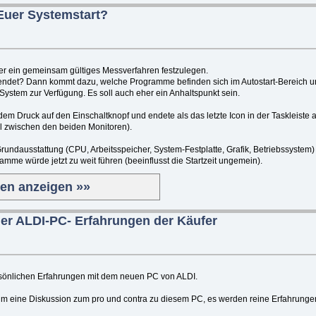
Euer Systemstart?
hier ein gemeinsam gültiges Messverfahren festzulegen.
eendet? Dann kommt dazu, welche Programme befinden sich im Autostart-Bereich 
ystem zur Verfügung. Es soll auch eher ein Anhaltspunkt sein.
em Druck auf den Einschaltknopf und endete als das letzte Icon in der Taskleiste ak
l zwischen den beiden Monitoren).
Grundausstattung (CPU, Arbeitsspeicher, System-Festplatte, Grafik, Betriebssystem)
ramme würde jetzt zu weit führen (beeinflusst die Startzeit ungemein).
ten anzeigen »»
er ALDI-PC- Erfahrungen der Käufer
persönlichen Erfahrungen mit dem neuen PC von ALDI.
um eine Diskussion zum pro und contra zu diesem PC, es werden reine Erfahrungen