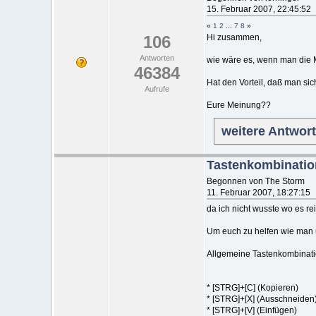
15. Februar 2007, 22:45:52
«
1
2
...
7
8
»
106
Hi zusammen,
Antworten
wie wäre es, wenn man die 
46384
Hat den Vorteil, daß man si
Aufrufe
Eure Meinung??
weitere Antwor
Tastenkombinati
Begonnen von The Storm
11. Februar 2007, 18:27:15
da ich nicht wusste wo es re
Um euch zu helfen wie man 
Allgemeine Tastenkombinat
* [STRG]+[C] (Kopieren)
* [STRG]+[X] (Ausschneiden
* [STRG]+[V] (Einfügen)