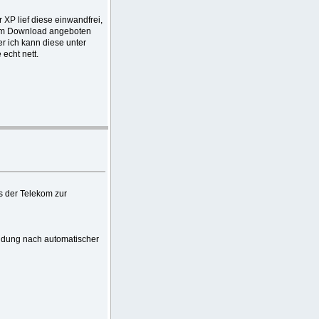
XP lief diese einwandfrei,
 zum Download angeboten
r ich kann diese unter
echt nett.
s der Telekom zur
indung nach automatischer