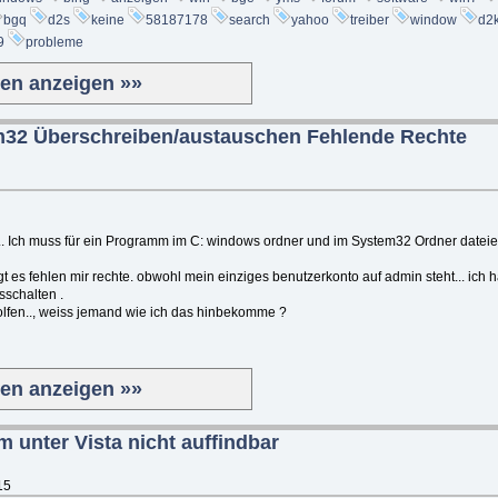
bgq
d2s
keine
58187178
search
yahoo
treiber
window
d2
9
probleme
ten anzeigen »»
m32 Überschreiben/austauschen Fehlende Rechte
... Ich muss für ein Programm im C: windows ordner und im System32 Ordner dateien
agt es fehlen mir rechte. obwohl mein einziges benutzerkonto auf admin steht... ich 
schalten .
olfen.., weiss jemand wie ich das hinbekomme ?
ten anzeigen »»
m unter Vista nicht auffindbar
15