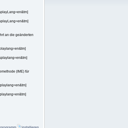
isplayLang=en&tm]
isplayLang=en&tm]
hrt an die geänderten
splaylang=en&tm]
splaylang=en&tm]
bemethode (IME) für
splaylang=en&tm]
splaylang=en&tm]
programm
installieren