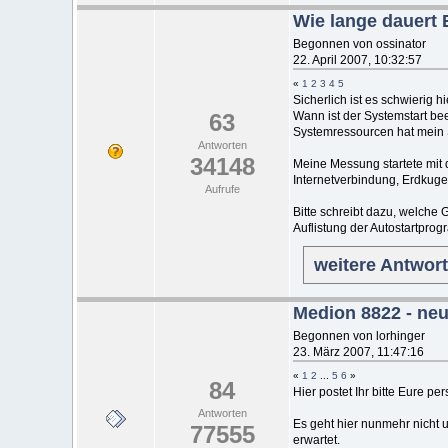
Wie lange dauert 
Begonnen von ossinator
22. April 2007, 10:32:57
«
1
2
3
4
5
Sicherlich ist es schwierig 
63
Wann ist der Systemstart b
Systemressourcen hat mein S
Antworten
34148
Meine Messung startete mit d
Internetverbindung, Erdkuge
Aufrufe
Bitte schreibt dazu, welche 
Auflistung der Autostartprog
weitere Antwor
Medion 8822 - neu
Begonnen von lorhinger
23. März 2007, 11:47:16
«
1
2
...
5
6
»
84
Hier postet Ihr bitte Eure 
Antworten
Es geht hier nunmehr nicht 
77555
erwartet.