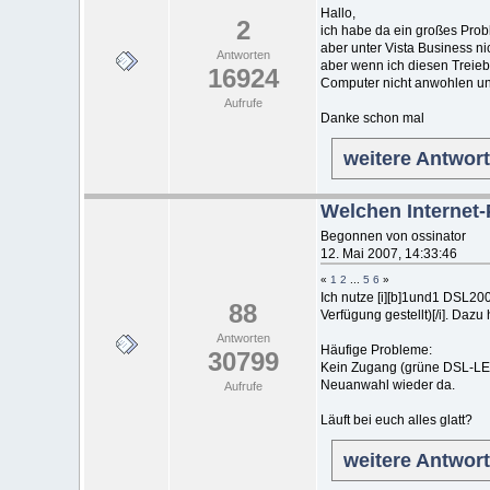
Hallo,
2
ich habe da ein großes Prob
aber unter Vista Business 
Antworten
aber wenn ich diesen Treiebr
16924
Computer nicht anwohlen und
Aufrufe
Danke schon mal
weitere Antwor
Welchen Internet-
Begonnen von ossinator
12. Mai 2007, 14:33:46
«
1
2
...
5
6
»
Ich nutze [i][b]1und1 DSL20
88
Verfügung gestellt)[/i]. Dazu 
Antworten
Häufige Probleme:
30799
Kein Zugang (grüne DSL-LED 
Neuanwahl wieder da.
Aufrufe
Läuft bei euch alles glatt?
weitere Antwor