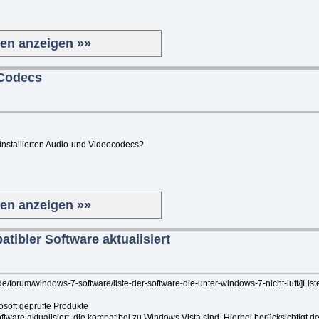
ten anzeigen »»
 Codecs
r installierten Audio-und Videocodecs?
ten anzeigen »»
tibler Software aktualisiert
e/forum/windows-7-software/liste-der-software-die-unter-windows-7-nicht-luft/]Lis
rosoft geprüfte Produkte
Software aktualisiert, die kompatibel zu Windows Vista sind. Hierbei berücksichtigt 