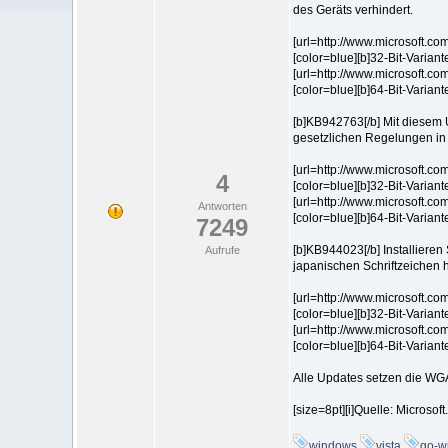
des Geräts verhindert.
[url=http://www.microsoft
[color=blue][b]32-Bit-Variante[
[url=http://www.microsoft
[color=blue][b]64-Bit-Variante[
[b]KB942763[/b] Mit diesem
gesetzlichen Regelungen in
[url=http://www.microsoft.
4
[color=blue][b]32-Bit-Variante[
[url=http://www.microsoft
Antworten
[color=blue][b]64-Bit-Variante[
7249
[b]KB944023[/b] Installiere
Aufrufe
japanischen Schriftzeichen 
[url=http://www.microsoft.
[color=blue][b]32-Bit-Variante[
[url=http://www.microsoft.
[color=blue][b]64-Bit-Variante[
Alle Updates setzen die WG
[size=8pt][i]Quelle: Microsoft.
windows
vista
go-w