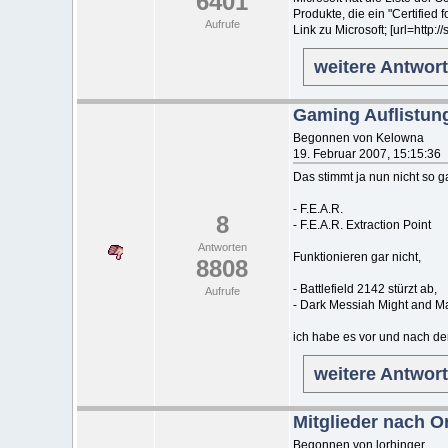
6401
Produkte, die ein "Certified
Aufrufe
Link zu Microsoft; [url=http:
weitere Antwor
Gaming Auflistun
Begonnen von Kelowna
19. Februar 2007, 15:15:36
Das stimmt ja nun nicht so ganz
- F.E.A.R.
8
- F.E.A.R. Extraction Point
Antworten
Funktionieren gar nicht,
8808
- Battlefield 2142 stürzt ab,
Aufrufe
- Dark Messiah Might and Mag
ich habe es vor und nach de
weitere Antwor
Mitglieder nach O
Begonnen von lorhinger