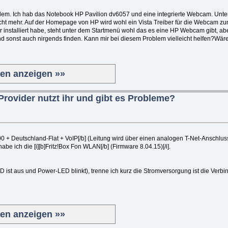
lem. Ich hab das Notebook HP Pavilion dv6057 und eine integrierte Webcam. Unter 
nicht mehr. Auf der Homepage von HP wird wohl ein Vista Treiber für die Webcam
 installiert habe, steht unter dem Startmenü wohl das es eine HP Webcam gibt, abe
 sonst auch nirgends finden. Kann mir bei diesem Problem vielleicht helfen?Wäre 
ten anzeigen »»
Provider nutzt ihr und gibt es Probleme?
00 + Deutschland-Flat + VoIP[/b] (Leitung wird über einen analogen T-Net-Anschlus
habe ich die [i][b]Fritz!Box Fon WLAN[/b] (Firmware 8.04.15)[/i].
ist aus und Power-LED blinkt), trenne ich kurz die Stromversorgung ist die Verb
ten anzeigen »»