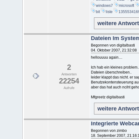
windows7
microsoft
bit
liste
135553416
weitere Antwor
Dateien Im Syste
Begonnen von digitalbasti
04. Oktober 2007, 21:32:08
hellouuuu again....
2
Ich hab ein kleines problem
Dateien überschreiben..
Antworten
leider klappt das nicht. er s
22254
Benutzekontensteuerung aus
aber das hat auch nciht geh
Aufrufe
Mfgreetz digitalbasti
weitere Antwor
Integrierte Webca
Begonnen von zimbo
18. September 2007, 21:16: