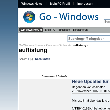
Windows News
Mein PC Profil
Impressum
Windows Forum
Mein PC
Einloggen
Registrieren
Go Windows Forum
»
Computer-Stichworte  
auflistung
»
auflistung
Seiten:
1
[
2
]
Nach unten
Antworten / Aufrufe
Neue Updates für
Begonnen von ossinator
29. November 2007, 00:01:
Microsoft hat über das Micro
[b]KB940199[/b] behebt einen