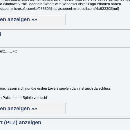
 for Windows Vista"- oder ein "Works with Windows Vista"-Logo erhalten haben.
//support.microsoft.com/kb/933305]http://support.microsoft.com/kb/933305[/url]
ten anzeigen »»
g
........ >:(
ic lassen sich nur die ersten Levels spielen dann ist auch da schluss.
n Patchen der Spiele versucht.
ten anzeigen »»
rt (PLZ) anzeigen