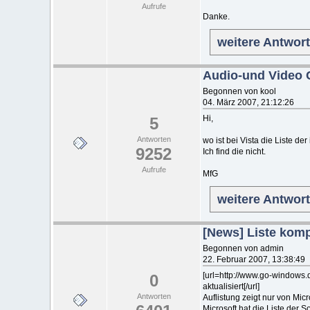
Aufrufe
Danke.
weitere Antwor
Audio-und Video
Begonnen von kool
04. März 2007, 21:12:26
Hi,
5
Antworten
wo ist bei Vista die Liste de
9252
Ich find die nicht.
Aufrufe
MfG
weitere Antwor
[News] Liste kompa
Begonnen von admin
22. Februar 2007, 13:38:49
[url=http://www.go-windows.d
0
aktualisiert[/url]
Antworten
Auflistung zeigt nur von Mic
Microsoft hat die Liste der 