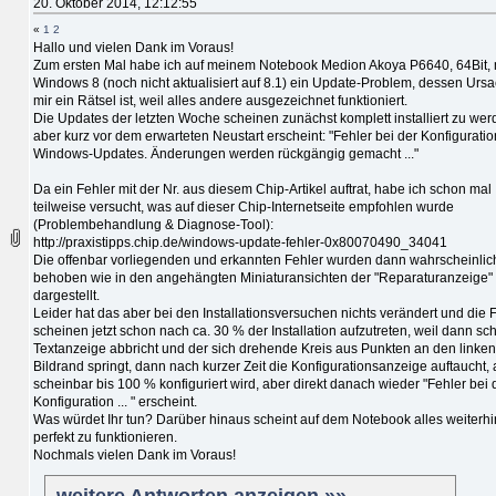
20. Oktober 2014, 12:12:55
«
1
2
Hallo und vielen Dank im Voraus!
Zum ersten Mal habe ich auf meinem Notebook Medion Akoya P6640, 64Bit, 
Windows 8 (noch nicht aktualisiert auf 8.1) ein Update-Problem, dessen Urs
mir ein Rätsel ist, weil alles andere ausgezeichnet funktioniert.
Die Updates der letzten Woche scheinen zunächst komplett installiert zu wer
aber kurz vor dem erwarteten Neustart erscheint: "Fehler bei der Konfiguratio
Windows-Updates. Änderungen werden rückgängig gemacht ..."
Da ein Fehler mit der Nr. aus diesem Chip-Artikel auftrat, habe ich schon mal
teilweise versucht, was auf dieser Chip-Internetseite empfohlen wurde
(Problembehandlung & Diagnose-Tool):
http://praxistipps.chip.de/windows-update-fehler-0x80070490_34041
Die offenbar vorliegenden und erkannten Fehler wurden dann wahrscheinlic
behoben wie in den angehängten Miniaturansichten der "Reparaturanzeige"
dargestellt.
Leider hat das aber bei den Installationsversuchen nichts verändert und die 
scheinen jetzt schon nach ca. 30 % der Installation aufzutreten, weil dann sc
Textanzeige abbricht und der sich drehende Kreis aus Punkten an den linken
Bildrand springt, dann nach kurzer Zeit die Konfigurationsanzeige auftaucht, 
scheinbar bis 100 % konfiguriert wird, aber direkt danach wieder "Fehler bei 
Konfiguration ... " erscheint.
Was würdet Ihr tun? Darüber hinaus scheint auf dem Notebook alles weiterhi
perfekt zu funktionieren.
Nochmals vielen Dank im Voraus!
weitere Antworten anzeigen »»