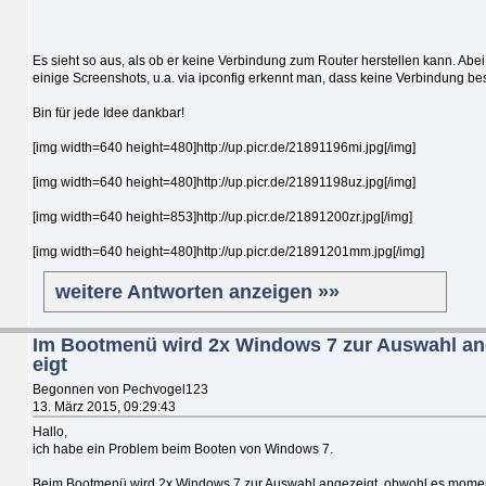
Es sieht so aus, als ob er keine Verbindung zum Router herstellen kann. Abe
einige Screenshots, u.a. via ipconfig erkennt man, dass keine Verbindung bes
Bin für jede Idee dankbar!
[img width=640 height=480]http://up.picr.de/21891196mi.jpg[/img]
[img width=640 height=480]http://up.picr.de/21891198uz.jpg[/img]
[img width=640 height=853]http://up.picr.de/21891200zr.jpg[/img]
[img width=640 height=480]http://up.picr.de/21891201mm.jpg[/img]
weitere Antworten anzeigen »»
Im Bootmenü wird 2x Windows 7 zur Auswahl a
eigt
Begonnen von Pechvogel123
13. März 2015, 09:29:43
Hallo,
ich habe ein Problem beim Booten von Windows 7.
Beim Bootmenü wird 2x Windows 7 zur Auswahl angezeigt, obwohl es mome