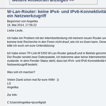
W-Lan-Router: keine IPv4- und IPv6-Konnektivitä
ein Netzwerkzugriff
Begonnen von Angelika
16. Mai 2014, 17:56:22
Liebe Leute,
ich habe ein Problem mit der Interntverbindung mit meinem neuen Router un
komme trotz Recherche in den Foren nicht drauf, wie ich es lösen kann. De
bitte ich euch um eure Unterstützung:
Ich habe einen TP-Link M 5350 W-Lan-Router gekauft und in Betrieb genom
Der Router sendet zwar Datenpakete, ich bekomme aber keine Internetverb
zustande. In dem Fenster Status steht, dass bei IPv4- und IPv6-Konnektivität 
Netzwerkzugriff besteht.
Was soll ich machen?
Vielen Dank schon mal für eure Hilfe! :))
LG
Angelika
Zur Info:
C:\Users\Angelika>ipconfig/all