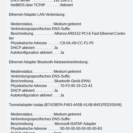
DNS-Server . . . . . . . . . . . : 192.168.0.1
NetBIOS über TCP/IP . . . . . . . : Aktiviert
Ethernet-Adapter LAN-Verbindung:
Medienstatus. . . . . . . . . . . : Medium getrennt
Verbindungsspezifisches DNS-Suffix:
Beschreibung. . . . . . . . . . . : Atheros AR8152 PCI-E Fast Ethernet Contro
ller
Physikalische Adresse . . . . . . : C8-0A-A9-CC-F1-F0
DHCP aktiviert. . . . . . . . . . : Ja
Autokonfiguration aktiviert . . . : Ja
Ethernet-Adapter Bluetooth-Netzwerkverbindung:
Medienstatus. . . . . . . . . . . : Medium getrennt
Verbindungsspezifisches DNS-Suffix:
Beschreibung. . . . . . . . . . . : Bluetooth-Gerät (PAN)
Physikalische Adresse . . . . . . : 70-F3-95-33-CD-43
DHCP aktiviert. . . . . . . . . . : Ja
Autokonfiguration aktiviert . . . : Ja
Tunneladapter isatap.{B7429EFA-F463-4A5B-A1AB-B451FED200A9}:
Medienstatus. . . . . . . . . . . : Medium getrennt
Verbindungsspezifisches DNS-Suffix:
Beschreibung. . . . . . . . . . . : Microsoft-ISATAP-Adapter
Physikalische Adresse . . . . . . : 00-00-00-00-00-00-00-E0