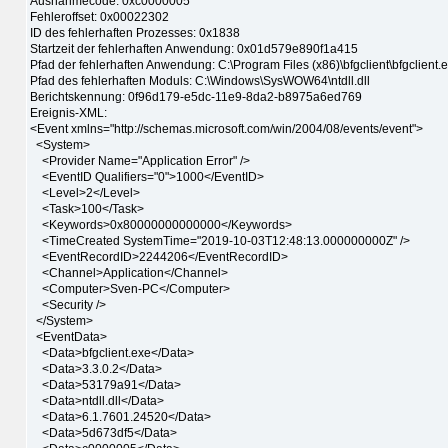
Ausnahmecode: 0xc0000005
Fehleroffset: 0x00022302
ID des fehlerhaften Prozesses: 0x1838
Startzeit der fehlerhaften Anwendung: 0x01d579e890f1a415
Pfad der fehlerhaften Anwendung: C:\Program Files (x86)\bfgclient\bfgclient.
Pfad des fehlerhaften Moduls: C:\Windows\SysWOW64\ntdll.dll
Berichtskennung: 0f96d179-e5dc-11e9-8da2-b8975a6ed769
Ereignis-XML:
<Event xmlns="http://schemas.microsoft.com/win/2004/08/events/event">
<System>
<Provider Name="Application Error" />
<EventID Qualifiers="0">1000</EventID>
<Level>2</Level>
<Task>100</Task>
<Keywords>0x80000000000000</Keywords>
<TimeCreated SystemTime="2019-10-03T12:48:13.000000000Z" />
<EventRecordID>2244206</EventRecordID>
<Channel>Application</Channel>
<Computer>Sven-PC</Computer>
<Security />
</System>
<EventData>
<Data>bfgclient.exe</Data>
<Data>3.3.0.2</Data>
<Data>53179a91</Data>
<Data>ntdll.dll</Data>
<Data>6.1.7601.24520</Data>
<Data>5d673df5</Data>