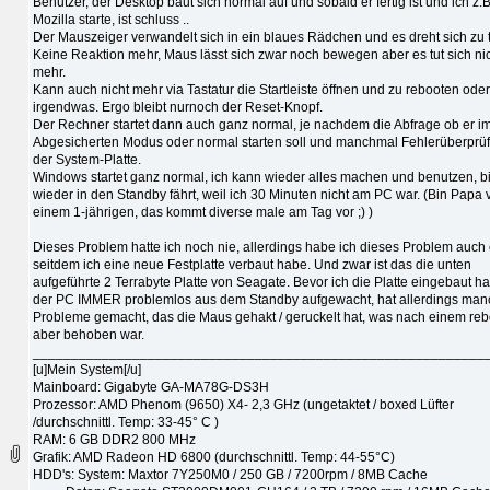
Benutzer, der Desktop baut sich normal auf und sobald er fertig ist und ich z.B
Mozilla starte, ist schluss ..
Der Mauszeiger verwandelt sich in ein blaues Rädchen und es dreht sich zu 
Keine Reaktion mehr, Maus lässt sich zwar noch bewegen aber es tut sich ni
mehr.
Kann auch nicht mehr via Tastatur die Startleiste öffnen und zu rebooten oder
irgendwas. Ergo bleibt nurnoch der Reset-Knopf.
Der Rechner startet dann auch ganz normal, je nachdem die Abfrage ob er i
Abgesicherten Modus oder normal starten soll und manchmal Fehlerüberprü
der System-Platte.
Windows startet ganz normal, ich kann wieder alles machen und benutzen, bi
wieder in den Standby fährt, weil ich 30 Minuten nicht am PC war. (Bin Papa 
einem 1-jährigen, das kommt diverse male am Tag vor ;) )
Dieses Problem hatte ich noch nie, allerdings habe ich dieses Problem auch e
seitdem ich eine neue Festplatte verbaut habe. Und zwar ist das die unten
aufgeführte 2 Terrabyte Platte von Seagate. Bevor ich die Platte eingebaut hab
der PC IMMER problemlos aus dem Standby aufgewacht, hat allerdings ma
Probleme gemacht, das die Maus gehakt / geruckelt hat, was nach einem reb
aber behoben war.
___________________________________________________________
[u]Mein System[/u]
Mainboard: Gigabyte GA-MA78G-DS3H
Prozessor: AMD Phenom (9650) X4- 2,3 GHz (ungetaktet / boxed Lüfter
/durchschnittl. Temp: 33-45° C )
RAM: 6 GB DDR2 800 MHz
Grafik: AMD Radeon HD 6800 (durchschnittl. Temp: 44-55°C)
HDD's: System: Maxtor 7Y250M0 / 250 GB / 7200rpm / 8MB Cache