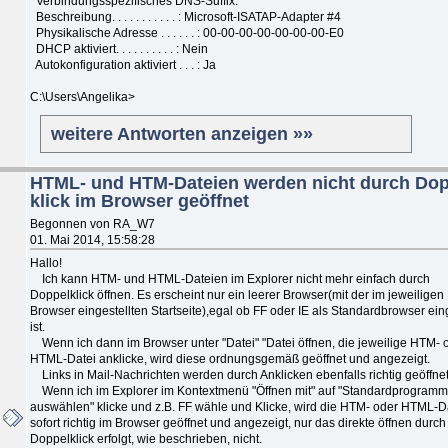
Verbindungsspezifisches DNS-Suffix:
Beschreibung. . . . . . . . . . . : Microsoft-ISATAP-Adapter #4
Physikalische Adresse . . . . . . : 00-00-00-00-00-00-00-E0
DHCP aktiviert. . . . . . . . . . : Nein
Autokonfiguration aktiviert . . . : Ja
C:\Users\Angelika>
weitere Antworten anzeigen »»
HTML- und HTM-Dateien werden nicht durch Dop
klick im Browser geöffnet
Begonnen von RA_W7
01. Mai 2014, 15:58:28
Hallo!
Ich kann HTM- und HTML-Dateien im Explorer nicht mehr einfach durch
Doppelklick öffnen. Es erscheint nur ein leerer Browser(mit der im jeweiligen
Browser eingestellten Startseite),egal ob FF oder IE als Standardbrowser eing
ist.
Wenn ich dann im Browser unter "Datei" "Datei öffnen, die jeweilige HTM- 
HTML-Datei anklicke, wird diese ordnungsgemäß geöffnet und angezeigt.
Links in Mail-Nachrichten werden durch Anklicken ebenfalls richtig geöffnet
Wenn ich im Explorer im Kontextmenü "Öffnen mit" auf "Standardprogramm
auswählen" klicke und z.B. FF wähle und Klicke, wird die HTM- oder HTML-D
sofort richtig im Browser geöffnet und angezeigt, nur das direkte öffnen durch
Doppelklick erfolgt, wie beschrieben, nicht.