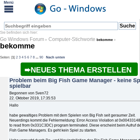
Go Windows Forum
Computer-Stichworte
»
bekomme
»
bekomme
Seiten: [
1
]
2
3
4
5
6
7
8
...
90
Nach unten
NEUES THEMA ERSTELLEN
Problem beim Big Fish Game Manager - keine Sp
spielbar
Begonnen von Sven72
22. Oktober 2019, 17:35:53
Hallo
habe gewaltiges Problem mit dem Spielen von Big Fish seit geraumer Zeit.
Neuerdings kommt die Fehlermeldung: Error Access Violation at 0x00433148 
to read from 0x331C3DC) program terminated. Diese erscheint beim Aufruf d
Fish Game Managers. Es geht kein Spiel zu starten.