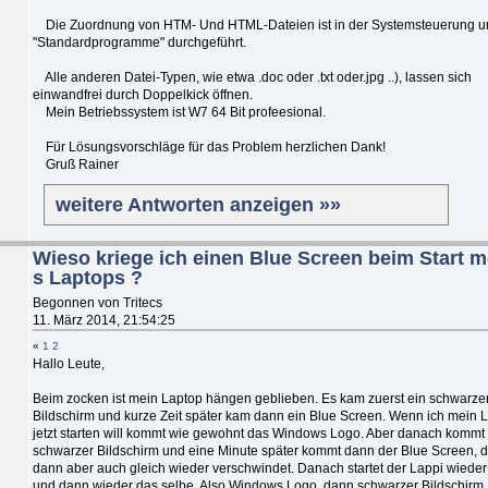
Die Zuordnung von HTM- Und HTML-Dateien ist in der Systemsteuerung u
"Standardprogramme" durchgeführt.
Alle anderen Datei-Typen, wie etwa .doc oder .txt oder.jpg ..), lassen sich
einwandfrei durch Doppelkick öffnen.
Mein Betriebssystem ist W7 64 Bit profeesional.
Für Lösungsvorschläge für das Problem herzlichen Dank!
Gruß Rainer
weitere Antworten anzeigen »»
Wieso kriege ich einen Blue Screen beim Start m
s Laptops ?
Begonnen von Tritecs
11. März 2014, 21:54:25
«
1
2
Hallo Leute,
Beim zocken ist mein Laptop hängen geblieben. Es kam zuerst ein schwarze
Bildschirm und kurze Zeit später kam dann ein Blue Screen. Wenn ich mein 
jetzt starten will kommt wie gewohnt das Windows Logo. Aber danach kommt 
schwarzer Bildschirm und eine Minute später kommt dann der Blue Screen, d
dann aber auch gleich wieder verschwindet. Danach startet der Lappi wiede
und dann wieder das selbe. Also Windows Logo, dann schwarzer Bildschirm,