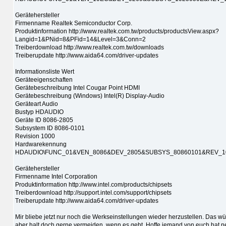
Gerätehersteller
Firmenname Realtek Semiconductor Corp.
Produktinformation http://www.realtek.com.tw/products/productsView.aspx?
Langid=1&PNid=8&PFid=14&Level=3&Conn=2
Treiberdownload http://www.realtek.com.tw/downloads
Treiberupdate http://www.aida64.com/driver-updates
Informationsliste Wert
Geräteeigenschaften
Gerätebeschreibung Intel Cougar Point HDMI
Gerätebeschreibung (Windows) Intel(R) Display-Audio
Geräteart Audio
Bustyp HDAUDIO
Geräte ID 8086-2805
Subsystem ID 8086-0101
Revision 1000
Hardwarekennung
HDAUDIO\FUNC_01&VEN_8086&DEV_2805&SUBSYS_80860101&REV_1
Gerätehersteller
Firmenname Intel Corporation
Produktinformation http://www.intel.com/products/chipsets
Treiberdownload http://support.intel.com/support/chipsets
Treiberupdate http://www.aida64.com/driver-updates
Mir bliebe jetzt nur noch die Werkseinstellungen wieder herzustellen. Das wü
aber halt doch gerne vermeiden, wenn es geht. Hoffe jemand von euch hat n