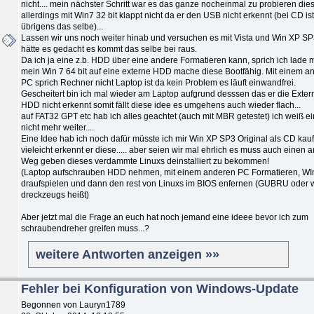
nicht.... mein nächster Schritt war es das ganze nocheinmal zu probieren di
allerdings mit Win7 32 bit klappt nicht da er den USB nicht erkennt (bei CD is
übrigens das selbe)...
Lassen wir uns noch weiter hinab und versuchen es mit Vista und Win XP S
hätte es gedacht es kommt das selbe bei raus.
Da ich ja eine z.b. HDD über eine andere Formatieren kann, sprich ich lade m
mein Win 7 64 bit auf eine externe HDD mache diese Bootfähig. Mit einem a
PC sprich Rechner nicht Laptop ist da kein Problem es läuft einwandfrei.
Gescheitert bin ich mal wieder am Laptop aufgrund desssen das er die Exter
HDD nicht erkennt somit fällt diese idee es umgehens auch wieder flach...
auf FAT32 GPT etc hab ich alles geachtet (auch mit MBR getestet) ich weiß e
nicht mehr weiter....
Eine Idee hab ich noch dafür müsste ich mir Win XP SP3 Original als CD kau
vieleicht erkennt er diese..... aber seien wir mal ehrlich es muss auch einen 
Weg geben dieses verdammte Linuxs deinstalliert zu bekommen!
(Laptop aufschrauben HDD nehmen, mit einem anderen PC Formatieren, WI
draufspielen und dann den rest von Linuxs im BIOS enfernen (GUBRU oder 
dreckzeugs heißt)
Aber jetzt mal die Frage an euch hat noch jemand eine ideee bevor ich zum
schraubendreher greifen muss...?
weitere Antworten anzeigen »»
Fehler bei Konfiguration von Windows-Update
Begonnen von Lauryn1789