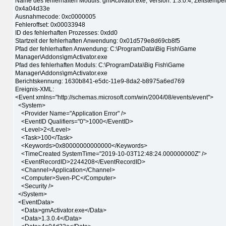
Name des fehlerhaften Moduls: gmActivator.exe, Version: 1.3.0.4, Zeitstempel
0x4a04d33e
Ausnahmecode: 0xc0000005
Fehleroffset: 0x00033948
ID des fehlerhaften Prozesses: 0xdd0
Startzeit der fehlerhaften Anwendung: 0x01d579e8d69cb8f5
Pfad der fehlerhaften Anwendung: C:\ProgramData\Big Fish\Game
Manager\Addons\gmActivator.exe
Pfad des fehlerhaften Moduls: C:\ProgramData\Big Fish\Game
Manager\Addons\gmActivator.exe
Berichtskennung: 1630b841-e5dc-11e9-8da2-b8975a6ed769
Ereignis-XML:
<Event xmlns="http://schemas.microsoft.com/win/2004/08/events/event">
<System>
<Provider Name="Application Error" />
<EventID Qualifiers="0">1000</EventID>
<Level>2</Level>
<Task>100</Task>
<Keywords>0x80000000000000</Keywords>
<TimeCreated SystemTime="2019-10-03T12:48:24.000000000Z" />
<EventRecordID>2244208</EventRecordID>
<Channel>Application</Channel>
<Computer>Sven-PC</Computer>
<Security />
</System>
<EventData>
<Data>gmActivator.exe</Data>
<Data>1.3.0.4</Data>