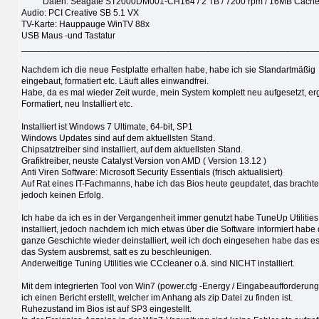
Daten: Seagate ST2000DM001-CH164 / 2 TB / 7200 rpm / 16MB Cach
Audio: PCI Creative SB 5.1 VX
TV-Karte: Hauppauge WinTV 88x
USB Maus -und Tastatur
___________________________________________________________
Nachdem ich die neue Festplatte erhalten habe, habe ich sie Standartmäßig
eingebaut, formatiert etc. Läuft alles einwandfrei.
Habe, da es mal wieder Zeit wurde, mein System komplett neu aufgesetzt, er
Formatiert, neu Installiert etc.
Installiert ist Windows 7 Ultimate, 64-bit, SP1
Windows Updates sind auf dem aktuellsten Stand.
Chipsatztreiber sind installiert, auf dem aktuellsten Stand.
Grafiktreiber, neuste Catalyst Version von AMD ( Version 13.12 )
Anti Viren Software: Microsoft Security Essentials (frisch aktualisiert)
Auf Rat eines IT-Fachmanns, habe ich das Bios heute geupdatet, das brachte
jedoch keinen Erfolg.
Ich habe da ich es in der Vergangenheit immer genutzt habe TuneUp Utilities
installiert, jedoch nachdem ich mich etwas über die Software informiert habe 
ganze Geschichte wieder deinstalliert, weil ich doch eingesehen habe das es
das System ausbremst, satt es zu beschleunigen.
Anderweitige Tuning Utilities wie CCcleaner o.ä. sind NICHT installiert.
Mit dem integrierten Tool von Win7 (power.cfg -Energy / Eingabeaufforderun
ich einen Bericht erstellt, welcher im Anhang als zip Datei zu finden ist.
Ruhezustand im Bios ist auf SP3 eingestellt.