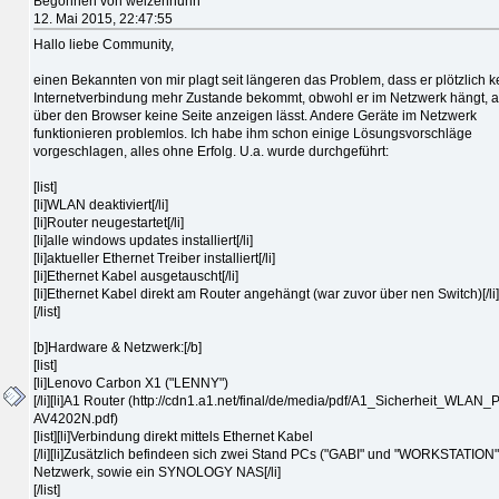
Begonnen von weizenhuhn
12. Mai 2015, 22:47:55
Hallo liebe Community,
einen Bekannten von mir plagt seit längeren das Problem, dass er plötzlich k
Internetverbindung mehr Zustande bekommt, obwohl er im Netzwerk hängt, a
über den Browser keine Seite anzeigen lässt. Andere Geräte im Netzwerk
funktionieren problemlos. Ich habe ihm schon einige Lösungsvorschläge
vorgeschlagen, alles ohne Erfolg. U.a. wurde durchgeführt:
[list]
[li]WLAN deaktiviert[/li]
[li]Router neugestartet[/li]
[li]alle windows updates installiert[/li]
[li]aktueller Ethernet Treiber installiert[/li]
[li]Ethernet Kabel ausgetauscht[/li]
[li]Ethernet Kabel direkt am Router angehängt (war zuvor über nen Switch)[/li]
[/list]
[b]Hardware & Netzwerk:[/b]
[list]
[li]Lenovo Carbon X1 ("LENNY")
[/li][li]A1 Router (http://cdn1.a1.net/final/de/media/pdf/A1_Sicherheit_WLAN
AV4202N.pdf)
[list][li]Verbindung direkt mittels Ethernet Kabel
[/li][li]Zusätzlich befindeen sich zwei Stand PCs ("GABI" und "WORKSTATION"
Netzwerk, sowie ein SYNOLOGY NAS[/li]
[/list]