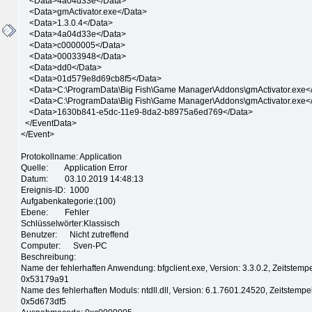
<Data>4a04d33e</Data>
<Data>gmActivator.exe</Data>
<Data>1.3.0.4</Data>
<Data>4a04d33e</Data>
<Data>c0000005</Data>
<Data>00033948</Data>
<Data>dd0</Data>
<Data>01d579e8d69cb8f5</Data>
<Data>C:\ProgramData\Big Fish\Game Manager\Addons\gmActivator.exe<
<Data>C:\ProgramData\Big Fish\Game Manager\Addons\gmActivator.exe<
<Data>1630b841-e5dc-11e9-8da2-b8975a6ed769</Data>
</EventData>
</Event>
Protokollname: Application
Quelle: Application Error
Datum: 03.10.2019 14:48:13
Ereignis-ID: 1000
Aufgabenkategorie:(100)
Ebene: Fehler
Schlüsselwörter:Klassisch
Benutzer: Nicht zutreffend
Computer: Sven-PC
Beschreibung:
Name der fehlerhaften Anwendung: bfgclient.exe, Version: 3.3.0.2, Zeitstempe
0x53179a91
Name des fehlerhaften Moduls: ntdll.dll, Version: 6.1.7601.24520, Zeitstempel
0x5d673df5