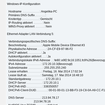
Windows-IP-Konfiguration
Hostname . . . . . . . . . . . . : Angelika-PC
Primäres DNS-Suffix . . . . . . . :
Knotentyp . . . . . . . . . . . . : Gemischt
IP-Routing aktiviert . . . . . . : Nein
WINS-Proxy aktiviert . . . . . . : Nein
Ethernet-Adapter LAN-Verbindung 5:
Verbindungsspezifisches DNS-Suffix:
Beschreibung. . . . . . . . . . . : Apple Mobile Device Ethernet #3
Physikalische Adresse . . . . . . : 2A-CF-E9-97-96-F2
DHCP aktiviert. . . . . . . . . . : Ja
Autokonfiguration aktiviert . . . : Ja
Verbindungslokale IPv6-Adresse . : fe80::e9f2:9c16:1051:fc9%26(Bevorzug
IPv4-Adresse . . . . . . . . . . : 172.20.10.3(Bevorzugt)
Subnetzmaske . . . . . . . . . . : 255.255.255.240
Lease erhalten. . . . . . . . . . : Freitag, 16. Mai 2014 17:02:34
Lease läuft ab. . . . . . . . . . : Samstag, 17. Mai 2014 16:48:10
Standardgateway . . . . . . . . . : 172.20.10.1
DHCP-Server . . . . . . . . . . . : 172.20.10.1
DHCPv6-IAID . . . . . . . . . . . : 338350057
DHCPv6-Client-DUID. . . . . . . . : 00-01-00-01-13-BB-F3-19-C8-0A-A9-CC-F
DNS-Server . . . . . . . . . . . : 213.94.78.17
213.94.78.16