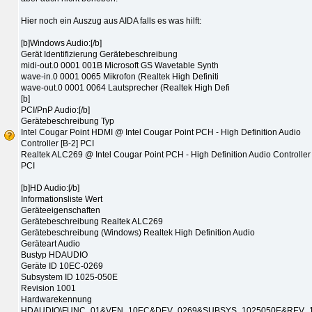
Hier noch ein Auszug aus AIDA falls es was hilft:
[b]Windows Audio:[/b]
Gerät Identifizierung Gerätebeschreibung
midi-out.0 0001 001B Microsoft GS Wavetable Synth
wave-in.0 0001 0065 Mikrofon (Realtek High Definiti
wave-out.0 0001 0064 Lautsprecher (Realtek High Defi
[b]
PCI/PnP Audio:[/b]
Gerätebeschreibung Typ
Intel Cougar Point HDMI @ Intel Cougar Point PCH - High Definition Audio
Controller [B-2] PCI
Realtek ALC269 @ Intel Cougar Point PCH - High Definition Audio Controller 
PCI
[b]HD Audio:[/b]
Informationsliste Wert
Geräteeigenschaften
Gerätebeschreibung Realtek ALC269
Gerätebeschreibung (Windows) Realtek High Definition Audio
Geräteart Audio
Bustyp HDAUDIO
Geräte ID 10EC-0269
Subsystem ID 1025-050E
Revision 1001
Hardwarekennung
HDAUDIO\FUNC_01&VEN_10EC&DEV_0269&SUBSYS_1025050E&REV_