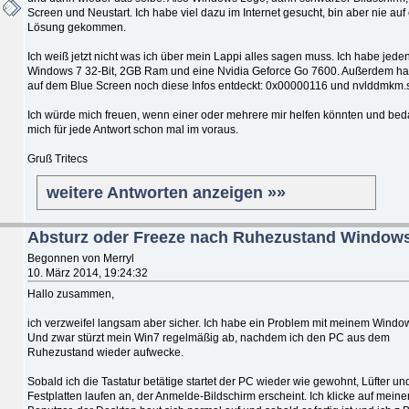
Screen und Neustart. Ich habe viel dazu im Internet gesucht, bin aber nie auf
Lösung gekommen.
Ich weiß jetzt nicht was ich über mein Lappi alles sagen muss. Ich habe jeden
Windows 7 32-Bit, 2GB Ram und eine Nvidia Geforce Go 7600. Außerdem ha
auf dem Blue Screen noch diese Infos entdeckt: 0x00000116 und nvlddmkm.
Ich würde mich freuen, wenn einer oder mehrere mir helfen könnten und be
mich für jede Antwort schon mal im voraus.
Gruß Tritecs
weitere Antworten anzeigen »»
Absturz oder Freeze nach Ruhezustand Windows
Begonnen von Merryl
10. März 2014, 19:24:32
Hallo zusammen,
ich verzweifel langsam aber sicher. Ich habe ein Problem mit meinem Windo
Und zwar stürzt mein Win7 regelmäßig ab, nachdem ich den PC aus dem
Ruhezustand wieder aufwecke.
Sobald ich die Tastatur betätige startet der PC wieder wie gewohnt, Lüfter un
Festplatten laufen an, der Anmelde-Bildschirm erscheint. Ich klicke auf meine