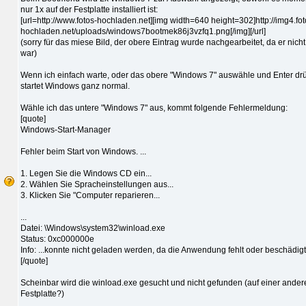
nur 1x auf der Festplatte installiert ist:
[url=http://www.fotos-hochladen.net][img width=640 height=302]http://img4.fot
hochladen.net/uploads/windows7bootmek86j3vzfq1.png[/img][/url]
(sorry für das miese Bild, der obere Eintrag wurde nachgearbeitet, da er nicht
war)
Wenn ich einfach warte, oder das obere "Windows 7" auswähle und Enter dr
startet Windows ganz normal.
Wähle ich das untere "Windows 7" aus, kommt folgende Fehlermeldung:
[quote]
Windows-Start-Manager
Fehler beim Start von Windows. ...
1. Legen Sie die Windows CD ein...
2. Wählen Sie Spracheinstellungen aus...
3. Klicken Sie "Computer reparieren...
...
Datei: \Windows\system32\winload.exe
Status: 0xc000000e
Info: ...konnte nicht geladen werden, da die Anwendung fehlt oder beschädigt 
[/quote]
Scheinbar wird die winload.exe gesucht und nicht gefunden (auf einer ander
Festplatte?)