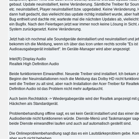
gebaut. Update neuinstalliert, keine Veränderung. Sämtliche Treiber für Sou
etc. neuinstalliert, Player neuinstalliert bzw. upgedated. Keine Veränderung. 
dann halt gedacht, das vielleicht das update richtig installiert wurde, aber hal
Bug enthielt und dachte mir, warteste mal die nächsten Updates ab, vielleicht 
ein Bugfix. Nach den Feiertagen jetzt war immer noch keine Lösung in Sicht. 
System zurückgesetzt. Keine Veränderung.
Jetzt hab ich nochmal alle Soundgeräte deinstalliert und neuinstalliert und jet
bekomm ich die Meldung, wenn ich über das Icon unten rechts scrolle "Es ist 
Audioausgabegerät installiert". Im Geräte-Manager wird aber angezeigt:
Intel(R) Display Audio
Realtek High Definition Audio
Beide funktionieren Einwandfrei. Neueste Treiber sind installiert. Ich bekam 
Beginn der Neuinstallationen noch die Meldung das Dolby HD nicht funktioni
weil die Treiber zu alt sind, aber nach Installation der Acer-Treiber für Realte
Definition Audio ist das Problem nicht mehr aufgetaucht.
Auch beim Rechtsklick -> Wiedergabegeräte wird der Realtek angezeigt mit
Häckchen als Standardgerät.
Problembehandlung offline sagt, es sei kein Gerät installiert und das einer de
Audiodienste nicht funktioneren würde. Dienste-Menü und Taskmanager sag
beide Dienste einwandfrei laufen und auch auf automatisch gestellt sind.
Die Onlineproblembehandlung sagt das es ein Lautstärkeproblem gebe. Kon
aber auch nicht beheben.