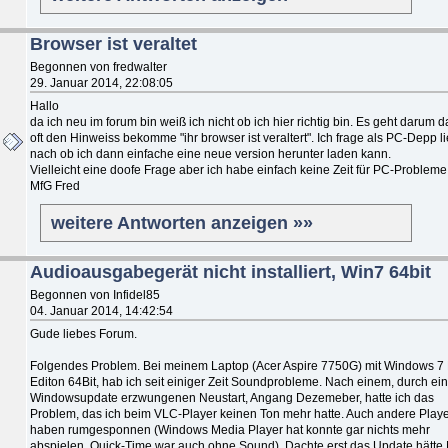
Browser ist veraltet
Begonnen von fredwalter
29. Januar 2014, 22:08:05
Hallo
da ich neu im forum bin weiß ich nicht ob ich hier richtig bin. Es geht darum d
oft den Hinweiss bekomme "ihr browser ist veraltert". Ich frage als PC-Depp l
nach ob ich dann einfache eine neue version herunter laden kann.
Vielleicht eine doofe Frage aber ich habe einfach keine Zeit für PC-Probleme
MfG Fred
weitere Antworten anzeigen »»
Audioausgabegerät nicht installiert, Win7 64bit
Begonnen von Infidel85
04. Januar 2014, 14:42:54
Gude liebes Forum.
Folgendes Problem. Bei meinem Laptop (Acer Aspire 7750G) mit Windows 
Editon 64Bit, hab ich seit einiger Zeit Soundprobleme. Nach einem, durch ein
Windowsupdate erzwungenen Neustart, Angang Dezemeber, hatte ich das
Problem, das ich beim VLC-Player keinen Ton mehr hatte. Auch andere Play
haben rumgesponnen (Windows Media Player hat konnte gar nichts mehr
abspielen, Quick-Time war auch ohne Sound). Dachte erst das Update hätte 