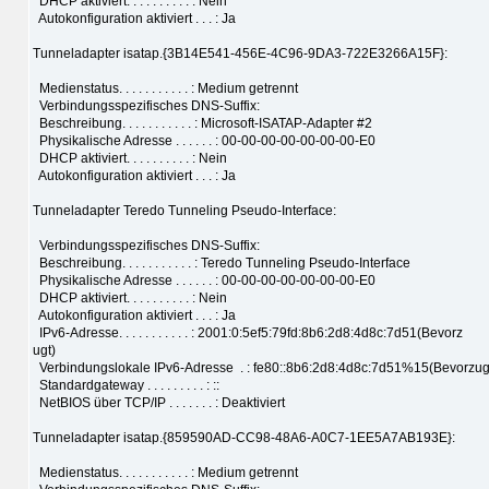
DHCP aktiviert. . . . . . . . . . : Nein
Autokonfiguration aktiviert . . . : Ja
Tunneladapter isatap.{3B14E541-456E-4C96-9DA3-722E3266A15F}:
Medienstatus. . . . . . . . . . . : Medium getrennt
Verbindungsspezifisches DNS-Suffix:
Beschreibung. . . . . . . . . . . : Microsoft-ISATAP-Adapter #2
Physikalische Adresse . . . . . . : 00-00-00-00-00-00-00-E0
DHCP aktiviert. . . . . . . . . . : Nein
Autokonfiguration aktiviert . . . : Ja
Tunneladapter Teredo Tunneling Pseudo-Interface:
Verbindungsspezifisches DNS-Suffix:
Beschreibung. . . . . . . . . . . : Teredo Tunneling Pseudo-Interface
Physikalische Adresse . . . . . . : 00-00-00-00-00-00-00-E0
DHCP aktiviert. . . . . . . . . . : Nein
Autokonfiguration aktiviert . . . : Ja
IPv6-Adresse. . . . . . . . . . . : 2001:0:5ef5:79fd:8b6:2d8:4d8c:7d51(Bevorz
ugt)
Verbindungslokale IPv6-Adresse . : fe80::8b6:2d8:4d8c:7d51%15(Bevorzug
Standardgateway . . . . . . . . . : ::
NetBIOS über TCP/IP . . . . . . . : Deaktiviert
Tunneladapter isatap.{859590AD-CC98-48A6-A0C7-1EE5A7AB193E}:
Medienstatus. . . . . . . . . . . : Medium getrennt