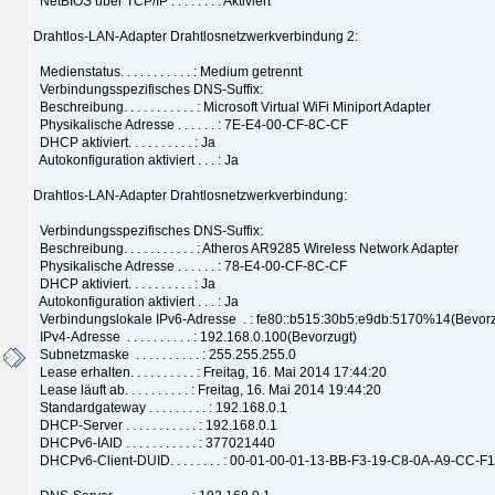
NetBIOS über TCP/IP . . . . . . . : Aktiviert
Drahtlos-LAN-Adapter Drahtlosnetzwerkverbindung 2:
Medienstatus. . . . . . . . . . . : Medium getrennt
Verbindungsspezifisches DNS-Suffix:
Beschreibung. . . . . . . . . . . : Microsoft Virtual WiFi Miniport Adapter
Physikalische Adresse . . . . . . : 7E-E4-00-CF-8C-CF
DHCP aktiviert. . . . . . . . . . : Ja
Autokonfiguration aktiviert . . . : Ja
Drahtlos-LAN-Adapter Drahtlosnetzwerkverbindung:
Verbindungsspezifisches DNS-Suffix:
Beschreibung. . . . . . . . . . . : Atheros AR9285 Wireless Network Adapter
Physikalische Adresse . . . . . . : 78-E4-00-CF-8C-CF
DHCP aktiviert. . . . . . . . . . : Ja
Autokonfiguration aktiviert . . . : Ja
Verbindungslokale IPv6-Adresse . : fe80::b515:30b5:e9db:5170%14(Bevorz
IPv4-Adresse . . . . . . . . . . : 192.168.0.100(Bevorzugt)
Subnetzmaske . . . . . . . . . . : 255.255.255.0
Lease erhalten. . . . . . . . . . : Freitag, 16. Mai 2014 17:44:20
Lease läuft ab. . . . . . . . . . : Freitag, 16. Mai 2014 19:44:20
Standardgateway . . . . . . . . . : 192.168.0.1
DHCP-Server . . . . . . . . . . . : 192.168.0.1
DHCPv6-IAID . . . . . . . . . . . : 377021440
DHCPv6-Client-DUID. . . . . . . . : 00-01-00-01-13-BB-F3-19-C8-0A-A9-CC-F