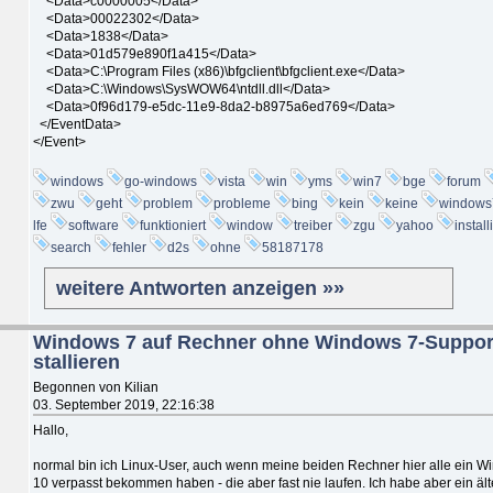
<Data>c0000005</Data>
<Data>00022302</Data>
<Data>1838</Data>
<Data>01d579e890f1a415</Data>
<Data>C:\Program Files (x86)\bfgclient\bfgclient.exe</Data>
<Data>C:\Windows\SysWOW64\ntdll.dll</Data>
<Data>0f96d179-e5dc-11e9-8da2-b8975a6ed769</Data>
</EventData>
</Event>
windows
go-windows
vista
win
yms
win7
bge
forum
zwu
geht
problem
probleme
bing
kein
keine
windows
lfe
software
funktioniert
window
treiber
zgu
yahoo
install
search
fehler
d2s
ohne
58187178
weitere Antworten anzeigen »»
Windows 7 auf Rechner ohne Windows 7-Support
stallieren
Begonnen von Kilian
03. September 2019, 22:16:38
Hallo,
normal bin ich Linux-User, auch wenn meine beiden Rechner hier alle ein 
10 verpasst bekommen haben - die aber fast nie laufen. Ich habe aber ein ält