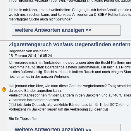
In der Ereigniss-Anzeige in der Win7-Verwaltung sind keine Fehler etc aufgef
Ich hoffe mir kann jemand weiterhelfen. Google gibt mir keine Anhaltspunkte
wo ich noch suchen kann, und konkrete Antworten zu DIESEM Fehler habe i
mehrtägiger Suche auch nicht gefunden.
weitere Antworten anzeigen »»
Zigarettengeruch von/aus Gegenständen entfer
Begonnen von ossinator
15. Februar 2014, 16:05:24
Ich versorge mich mit Tonbändern notgedrungen über die Bucht-Plattform un
bekomme häufig stark zigarettenbelastetes Bandmaterial. Für mich als Nicht
ist dies äußerst lästig. Riecht stark nach kaltem Rauch und nach einigen Stu
riecht man es in der ganzen Wohnung.
Hat jemand eine Idee, wie man diese Gerüche wegbekommt? Essig scheidet
da es die Bänder angreifen kann.
Vielleicht Kaffeebohnen mit den Bändern in den Backofen und auf 40°C alles
zusammen harmonieren lassen.
[i](Ist jetzt kein Quatsch, alte verklebte Bänder lass ich für 1h bei 50°C (ohne
Vorheizen) im Backofen liegen um die Verklebung zu lösen.)[/i]
Bin für Tipps offen.
weitere Antworten anzeigen »»