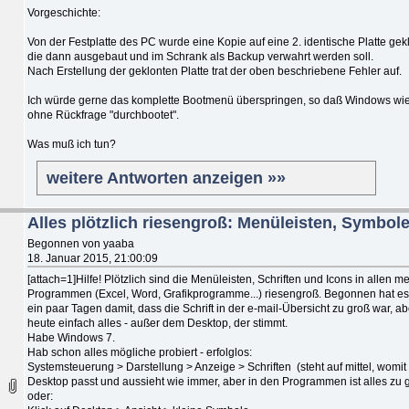
Vorgeschichte:
Von der Festplatte des PC wurde eine Kopie auf eine 2. identische Platte gekl
die dann ausgebaut und im Schrank als Backup verwahrt werden soll.
Nach Erstellung der geklonten Platte trat der oben beschriebene Fehler auf.
Ich würde gerne das komplette Bootmenü überspringen, so daß Windows wi
ohne Rückfrage "durchbootet".
Was muß ich tun?
weitere Antworten anzeigen »»
Alles plötzlich riesengroß: Menüleisten, Symbole.
Begonnen von yaaba
18. Januar 2015, 21:00:09
[attach=1]Hilfe! Plötzlich sind die Menüleisten, Schriften und Icons in allen m
Programmen (Excel, Word, Grafikprogramme...) riesengroß. Begonnen hat es
ein paar Tagen damit, dass die Schrift in der e-mail-Übersicht zu groß war, ab
heute einfach alles - außer dem Desktop, der stimmt.
Habe Windows 7.
Hab schon alles mögliche probiert - erfolglos:
Systemsteuerung > Darstellung > Anzeige > Schriften (steht auf mittel, womit
Desktop passt und aussieht wie immer, aber in den Programmen ist alles zu 
oder: