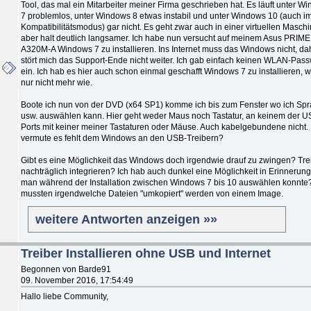
Tool, das mal ein Mitarbeiter meiner Firma geschrieben hat. Es läuft unter W
7 problemlos, unter Windows 8 etwas instabil und unter Windows 10 (auch i
Kompatibilitätsmodus) gar nicht. Es geht zwar auch in einer virtuellen Maschi
aber halt deutlich langsamer. Ich habe nun versucht auf meinem Asus PRIME
A320M-A Windows 7 zu installieren. Ins Internet muss das Windows nicht, da
stört mich das Support-Ende nicht weiter. Ich gab einfach keinen WLAN-Pass
ein. Ich hab es hier auch schon einmal geschafft Windows 7 zu installieren, 
nur nicht mehr wie.
Boote ich nun von der DVD (x64 SP1) komme ich bis zum Fenster wo ich Sp
usw. auswählen kann. Hier geht weder Maus noch Tastatur, an keinem der U
Ports mit keiner meiner Tastaturen oder Mäuse. Auch kabelgebundene nicht. 
vermute es fehlt dem Windows an den USB-Treibern?
Gibt es eine Möglichkeit das Windows doch irgendwie drauf zu zwingen? Tre
nachträglich integrieren? Ich hab auch dunkel eine Möglichkeit in Erinnerun
man während der Installation zwischen Windows 7 bis 10 auswählen konnte
mussten irgendwelche Dateien "umkopiert" werden von einem Image.
weitere Antworten anzeigen »»
Treiber Installieren ohne USB und Internet
Begonnen von Barde91
09. November 2016, 17:54:49
Hallo liebe Community,