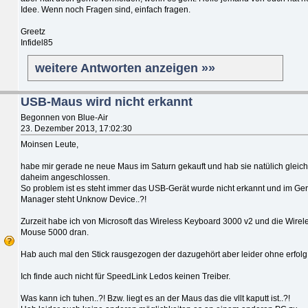
Idee. Wenn noch Fragen sind, einfach fragen.
Greetz
Infidel85
weitere Antworten anzeigen »»
USB-Maus wird nicht erkannt
Begonnen von Blue-Air
23. Dezember 2013, 17:02:30
Moinsen Leute,
habe mir gerade ne neue Maus im Saturn gekauft und hab sie natülich gleich
daheim angeschlossen.
So problem ist es steht immer das USB-Gerät wurde nicht erkannt und im Ge
Manager steht Unknow Device..?!
Zurzeit habe ich von Microsoft das Wireless Keyboard 3000 v2 und die Wirel
Mouse 5000 dran.
Hab auch mal den Stick rausgezogen der dazugehört aber leider ohne erfolg
Ich finde auch nicht für SpeedLink Ledos keinen Treiber.
Was kann ich tuhen..?! Bzw. liegt es an der Maus das die vllt kaputt ist..?!