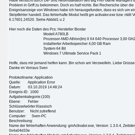
Habe versucht durch De- und Neuinstallation des Big Fish Game Managers 
Problem in Griff zu bekommen. Doch es half nichts. Bei Rechersche über die
Ereignisanzeige von Windows habe ich herausgefunden, dass es sich um ei
Skriptfehler handelt. Das fehlerhafte Modul heißt gm activator.exe bzw. ntdll V
6.17601.24520. Siehe Abbild1 u 2
Hier noch die Daten des Pcs: Hersteller Biostar
Modell A780LB
Prozessor AMD Athlon(tm) II X4 640 Processor 3,00 GH
installierter Arbeitsspeicher 4,00 GB Ram
System 64 Bit
Windows 7 Ultimate Service Pack 1
Hoffe, dass mir jemand helfen kann. Bin schon am Verzweifeln. Liebe Grüss
Danke im Vorraus Sven
Protokollname: Application
Quelle: Application Error
Datum: 03.10.2019 14:48:24
Ereignis-ID: 1000
Aufgabenkategorie:(100)
Ebene: Fehler
Schlüsselwörter:Klassisch
Benutzer: Nicht zutreffend
Computer: Sven-PC
Beschreibung:
Name der fehlerhaften Anwendung: gmActivator.exe, Version: 1.3.0.4, Zeitste
0x4a04d33e