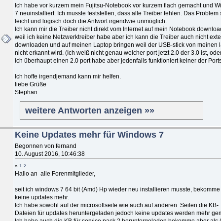
Ich habe vor kurzem mein Fujitsu-Notebook vor kurzem flach gemacht und 
7 neuinstalliert. Ich musste feststellen, dass alle Treiber fehlen. Das Problem
leicht und logisch doch die Antwort irgendwie unmöglich.
Ich kann mir die Treiber nicht direkt vom Internet auf mein Notebook downlo
weil ich keine Netzwerktreiber habe aber ich kann die Treiber auch nicht ext
downloaden und auf meinen Laptop bringen weil der USB-stick von meinen 
nicht erkannt wird. (Ich weiß nicht genau welcher port jetzt 2.0 der 3.0 ist, ode
ich überhaupt einen 2.0 port habe aber jedenfalls funktioniert keiner der Port
Ich hoffe irgendjemand kann mir helfen.
liebe Grüße
Stephan
weitere Antworten anzeigen »»
Keine Updates mehr für Windows 7
Begonnen von fernand
10. August 2016, 10:46:38
«
1
2
Hallo an alle Forenmitglieder,
seit ich windows 7 64 bit (Amd) Hp wieder neu installieren musste, bekomme
keine updates mehr.
Ich habe sowohl auf der microsoftseite wie auch auf anderen Seiten die KB-
Dateien für updates heruntergeladen jedoch keine updates werden mehr ge
Ich habe auch die KB für service pack 2 heruntergeladen bekomme aber als 